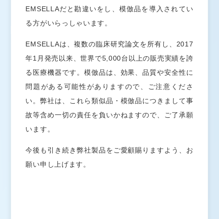
EMSELLAだと勘違いをし、模倣品を導入されてい
る方がいらっしゃいます。
EMSELLAは、複数の臨床研究論文を所有し、2017
年1月発売以来、世界で5,000台以上の販売実績を誇
お問い合わせ
お知らせ
る医療機器です。模倣品は、効果、品質や安全性に
問題がある可能性がありますので、ご注意くださ
エムセラ
とは
®
い。弊社は、これら類似品・模倣品につきまして事
よくあるご質問
故等含め一切の責任を負いかねますので、ご了承願
導入施設
います。
プライバシーポリシー
今後も引き続き弊社製品をご愛顧賜りますよう、お
願い申し上げます。
お問い合わせ