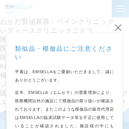
おかだ腎泌尿器・ペインクリニック
レディースクリニックごとう
お知らせ
医療法人社団 親愛産婦人科
医療法人 佑健会 木村病院
類似品・模倣品にご注意くださ
エムセラ
とは
®
い
医療法人社団 大井医院
Kobe OCEANS Clinic
よくあるご質問
平素は、EMSELLAをご愛顧いただきまして、誠に
福田レディースクリニック
ありがとうございます。
ジョイクリニック
導入施設
医療法人社団 順惺会 KOSHOクリニック
近年、EMSELLA（エムセラ）の需要増加により、
ユリ・シェリエ レディース クリニック
医療機関以外の施設にて模倣品の取り扱いが確認さ
プライバシーポリシー
れております。またこのような模倣品の販売代理店
はEMSELLAの臨床試験データ等を不正に使用して
いることが確認されました。施設様の中にも