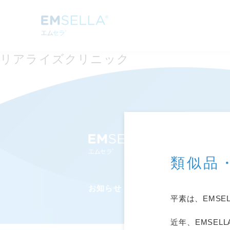
リアライズクリニック
類似品
お知らせ
エムセラ
とは
よく
®
平素は、EMS
近年、EMSE