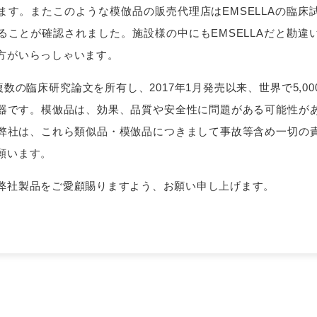
ます。またこのような模倣品の販売代理店はEMSELLAの臨床
欧州連合やその他の国で商標を登録しています。製品、生
© 2026, BTL
他の国において、申請中及び取得済の特許対象になる
ることが確認されました。施設様の中にもEMSELLAだと勘違
EMTONE™, EMBODY®, and HIFEM®はEM™タ
方がいらっしゃいます。
、複数の臨床研究論文を所有し、2017年1月発売以来、世界で5,0
器です。模倣品は、効果、品質や安全性に問題がある可能性が
弊社は、これら類似品・模倣品につきまして事故等含め一切の
願います。
弊社製品をご愛顧賜りますよう、お願い申し上げます。