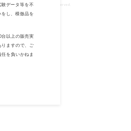
試験データ等を不
 Group of Companies.
All rights reserved.
いをし、模倣品を
00台以上の販売実
ありますので、ご
責任を負いかねま