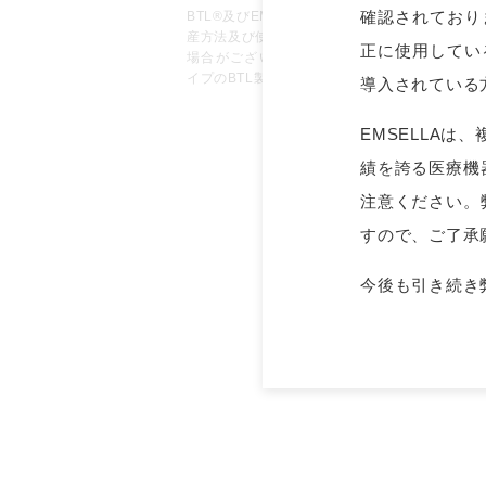
確認されており
BTL®及びEMSELLA®はアメリカ合衆国、
産方法及び使用方法はアメリカ合衆国及びその
正に使用してい
場合がございます。EMSCULPT®, EMSELLA®, 
イプのBTL製品グループに含まれます。
導入されている
EMSELLAは
績を誇る医療機
注意ください。
すので、ご了承
今後も引き続き