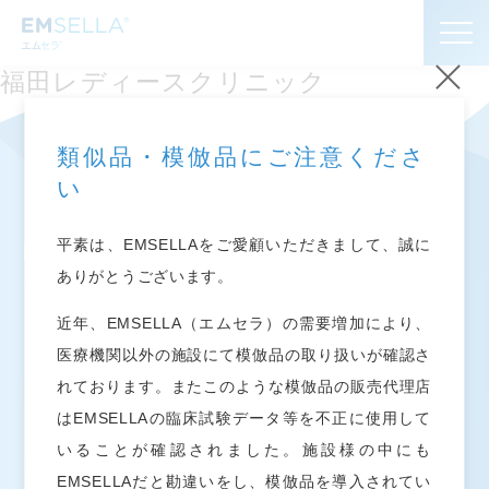
福田レディースクリニック
お知らせ
類似品・模倣品にご注意くださ
い
エムセラ
とは
®
平素は、EMSELLAをご愛顧いただきまして、誠に
よくあるご質問
ありがとうございます。
近年、EMSELLA（エムセラ）の需要増加により、
導入施設
お知らせ
医療機関以外の施設にて模倣品の取り扱いが確認さ
エムセラ
とは
®
れております。またこのような模倣品の販売代理店
プライバシーポリシー
はEMSELLAの臨床試験データ等を不正に使用して
よくあるご質問
いることが確認されました。施設様の中にも
導入施設
EMSELLAだと勘違いをし、模倣品を導入されてい