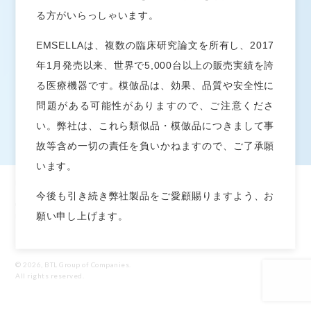
プライバシーポリシー
る方がいらっしゃいます。
EMSELLAは、複数の臨床研究論文を所有し、2017
お問い合わせ
年1月発売以来、世界で5,000台以上の販売実績を誇
お問い合わせ
る医療機器です。模倣品は、効果、品質や安全性に
問題がある可能性がありますので、ご注意くださ
い。弊社は、これら類似品・模倣品につきまして事
故等含め一切の責任を負いかねますので、ご了承願
います。
BTL®及びEMSELLA®はアメリカ合衆国、欧州連合やその他の国で商標を登録してい
今後も引き続き弊社製品をご愛顧賜りますよう、お
ます。製品、生産方法及び使用方法はアメリカ合衆国及びその他の国において、申請
中及び取得済の特許対象になる場合がございます。EMSCULPT®, EMSELLA®,
願い申し上げます。
EMTONE™, EMBODY®, and HIFEM®はEM™タイプのBTL製品グループに含まれ
ます。
© 2026, BTL Group of Companies.
All rights reserved.