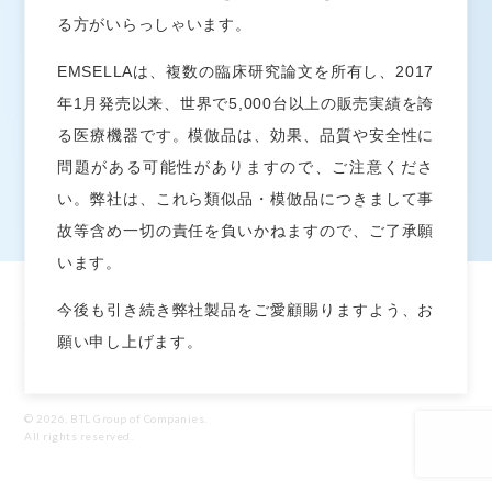
プライバシーポリシー
る方がいらっしゃいます。
EMSELLAは、複数の臨床研究論文を所有し、2017
お問い合わせ
年1月発売以来、世界で5,000台以上の販売実績を誇
お問い合わせ
る医療機器です。模倣品は、効果、品質や安全性に
問題がある可能性がありますので、ご注意くださ
い。弊社は、これら類似品・模倣品につきまして事
故等含め一切の責任を負いかねますので、ご了承願
います。
BTL®及びEMSELLA®はアメリカ合衆国、欧州連合やその他の国で商標を登録してい
今後も引き続き弊社製品をご愛顧賜りますよう、お
ます。製品、生産方法及び使用方法はアメリカ合衆国及びその他の国において、申請
中及び取得済の特許対象になる場合がございます。EMSCULPT®, EMSELLA®,
願い申し上げます。
EMTONE™, EMBODY®, and HIFEM®はEM™タイプのBTL製品グループに含まれ
ます。
© 2026, BTL Group of Companies.
All rights reserved.