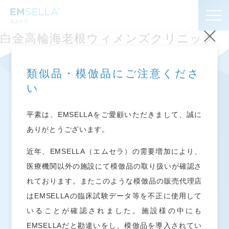
白金高輪海老根ウィメンズクリニック
お知らせ
類似品・模倣品にご注意くださ
い
エムセラ
とは
®
平素は、EMSELLAをご愛顧いただきまして、誠に
よくあるご質問
ありがとうございます。
近年、EMSELLA（エムセラ）の需要増加により、
導入施設
お知らせ
医療機関以外の施設にて模倣品の取り扱いが確認さ
エムセラ
とは
®
れております。またこのような模倣品の販売代理店
プライバシーポリシー
はEMSELLAの臨床試験データ等を不正に使用して
よくあるご質問
いることが確認されました。施設様の中にも
導入施設
EMSELLAだと勘違いをし、模倣品を導入されてい