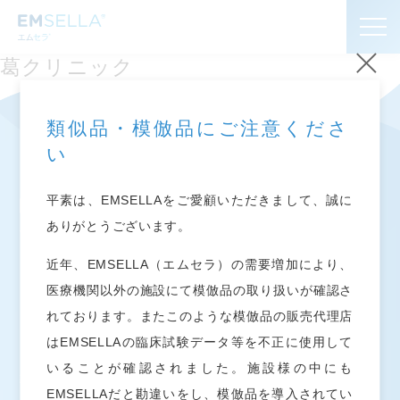
葛クリニック
お知らせ
類似品・模倣品にご注意くださ
い
エムセラ
とは
®
平素は、EMSELLAをご愛顧いただきまして、誠に
よくあるご質問
ありがとうございます。
近年、EMSELLA（エムセラ）の需要増加により、
導入施設
お知らせ
医療機関以外の施設にて模倣品の取り扱いが確認さ
エムセラ
とは
®
れております。またこのような模倣品の販売代理店
プライバシーポリシー
はEMSELLAの臨床試験データ等を不正に使用して
よくあるご質問
いることが確認されました。施設様の中にも
導入施設
EMSELLAだと勘違いをし、模倣品を導入されてい