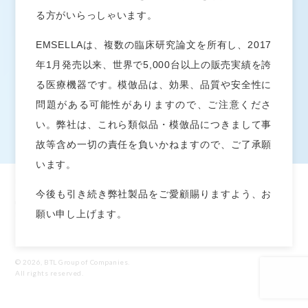
プライバシーポリシー
る方がいらっしゃいます。
EMSELLAは、複数の臨床研究論文を所有し、2017
お問い合わせ
年1月発売以来、世界で5,000台以上の販売実績を誇
お問い合わせ
る医療機器です。模倣品は、効果、品質や安全性に
問題がある可能性がありますので、ご注意くださ
い。弊社は、これら類似品・模倣品につきまして事
故等含め一切の責任を負いかねますので、ご了承願
います。
BTL®及びEMSELLA®はアメリカ合衆国、欧州連合やその他の国で商標を登録してい
今後も引き続き弊社製品をご愛顧賜りますよう、お
ます。製品、生産方法及び使用方法はアメリカ合衆国及びその他の国において、申請
中及び取得済の特許対象になる場合がございます。EMSCULPT®, EMSELLA®,
願い申し上げます。
EMTONE™, EMBODY®, and HIFEM®はEM™タイプのBTL製品グループに含まれ
ます。
© 2026, BTL Group of Companies.
All rights reserved.